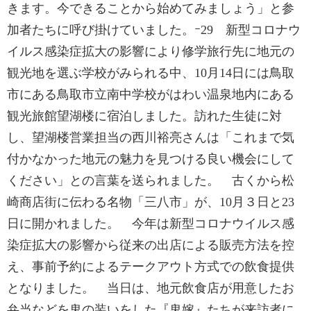
きます。今できることから始めてみましょう」と参
加者たちに呼び掛けていました。ｰ29 新型コロナウ
イルス感染症拡大の影響により修学旅行先に地元の
観光地を選ぶ学校がみられる中、10月14日には鳥取
市にある鳥取市立南中学校がはわい温泉地内にある
観光旅館望湖楼に宿泊しました。訪れた生徒に対
し、望湖楼営業担当の西川裕亮さんは「これまで気
付かなかった地元の魅力を見つける良い機会にして
ください」との言葉を送られました。 古くから松
崎商店街に伝わる名物「三八市」が、10月３日と23
日に開かれました。 今年は新型コロナウイルス感
染症拡大の影響から従来の出店による販売方法を控
え、事前予約によるテークアウト方式での飲食提供
となりました。 当日は、地元飲食店が用意したお
弁当などを鬼の装いをした『鬼嫁』たちが来訪者に