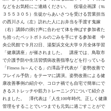
などをお気軽にご連絡ください。 役場企画課（℡
３５５３０５）生徒からあいさつを受ける営業担当
の西川さん（左）訪れた人にお弁当を手渡す鬼嫁
（右）講師の掛け声に合わせて体を伸ばす参加者た
ち拾ったペットボトルのごみを手にする参加者 中
央公民館で９月22日、湯梨浜文化大学９月全体学習
「健康講座」が催されました。 講座では、鳥取市
で介護予防や生活習慣病改善指導などを行っている
「Fitness Ja～んぐる」の澤晶子代表が「姿勢改善で
フレイル予防」をテーマに講演。姿勢改善による健
康改善事例の紹介や、コロナ禍でも自宅で簡単にで
きるストレッチや筋力トレーニングについて紹介さ
れました。 澤代表は「人生100年時代、正しく健康
管理をすることでいつまでも元気に過ごすことがで